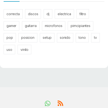
correcta
discos
dj
electrica
filtro
gamer
guitarra
microfonos
pirncipiantes
pop
posicion
setup
sonido
tono
tv
uso
vinilo