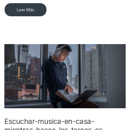
Leer Más
Escuchar-musica-en-casa-
mientras-haces-las-tareas-es-