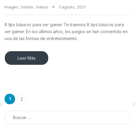
Imagen
,
Sonido
,
Videos
3 agosto, 2021
8 tips básicos para ser gamer Te traemos 8 tips básicos para
ser gamer. En los últimos años, los juegos se han convertido en
una de las formas de entretenimiento
Leer Más
Paginación de entradas
1
2
Buscar: