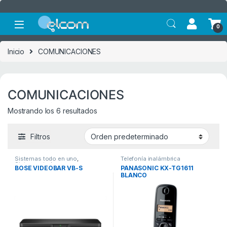
Saltar a la navegación
Saltar al contenido
0
Inicio
COMUNICACIONES
COMUNICACIONES
Mostrando los 6 resultados
Filtros
Sistemas todo en uno
,
Telefonía inalámbrica
Sistemas todo en uno
BOSE VIDEOBAR VB-S
PANASONIC KX-TG1611
BLANCO