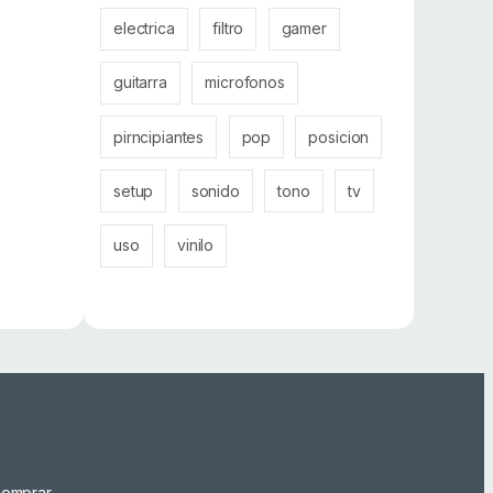
electrica
filtro
gamer
guitarra
microfonos
pirncipiantes
pop
posicion
setup
sonido
tono
tv
uso
vinilo
omprar