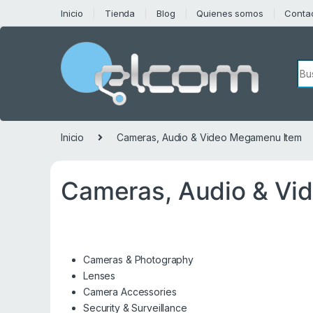
Saltar a la navegación
Saltar al contenido
Inicio
Tienda
Blog
Quienes somos
Conta
Bú
Inicio
Cameras, Audio & Video Megamenu Item
Cameras, Audio & Vi
Cameras & Photography
Lenses
Camera Accessories
Security & Surveillance