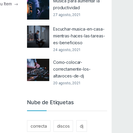
Música para aumentar la
nu Item
→
productividad
27 agosto, 2021
Escuchar-musica-en-casa-
mientras-haces-las-tareas-
es-beneficioso
24 agosto, 2021
Como-colocar-
correctamente-los-
altavoces-de-dj
20 agosto, 2021
Nube de Etiquetas
correcta
discos
dj