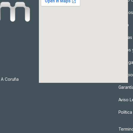
Precios
Envío
Formas
Envíos 
Entreg
Cambio
, A Coruña
Garantí
Aviso L
Polític
Termin