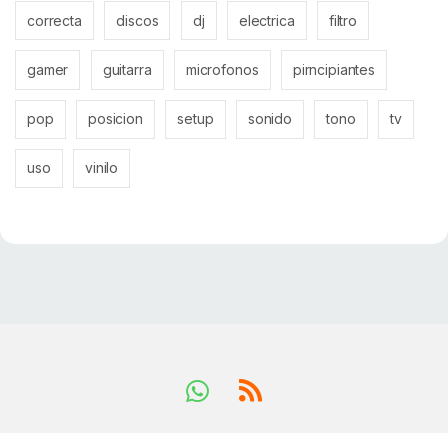
correcta
discos
dj
electrica
filtro
gamer
guitarra
microfonos
pirncipiantes
pop
posicion
setup
sonido
tono
tv
uso
vinilo