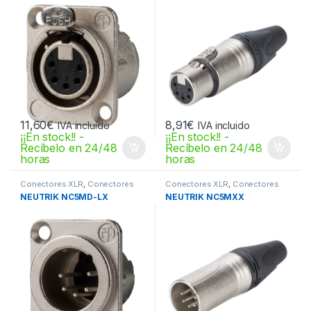
11,60
€
8,91
€
IVA incluido
IVA incluido
¡¡En stock!! -
¡¡En stock!! -
Recíbelo en 24/48
Recíbelo en 24/48
horas
horas
Conectores XLR
,
Conectores
Conectores XLR
,
Conectores
XLR
XLR
NEUTRIK NC5MD-LX
NEUTRIK NC5MXX