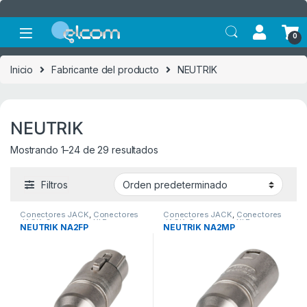
Saltar a la navegación
Saltar al contenido
0
Inicio
Fabricante del producto
NEUTRIK
NEUTRIK
Mostrando 1–24 de 29 resultados
Filtros
Conectores JACK
,
Conectores
Conectores JACK
,
Conectores
JACK
,
Conectores XLR
,
JACK
,
Conectores XLR
,
NEUTRIK NA2FP
NEUTRIK NA2MP
Conectores XLR
Conectores XLR