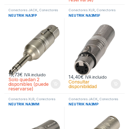
Conectores JACK
,
Conectores
Conectores XLR
,
Conectores
JACK
,
Conectores XLR
,
XLR
NEUTRIK NA3FP
NEUTRIK NA3M5F
Conectores XLR
13,73
€
IVA incluido
14,40
€
IVA incluido
Solo quedan 2
Consultar
disponibles (puede
disponibilidad
reservarse)
Conectores XLR
,
Conectores
Conectores JACK
,
Conectores
XLR
JACK
,
Conectores XLR
,
NEUTRIK NA3MM
NEUTRIK NA3MP
Conectores XLR