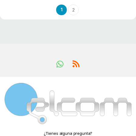
1
2
¿Tienes alguna pregunta?