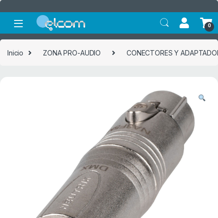
Saltar a la navegación
Saltar al contenido
0
Inicio
ZONA PRO-AUDIO
CONECTORES Y ADAPTADO