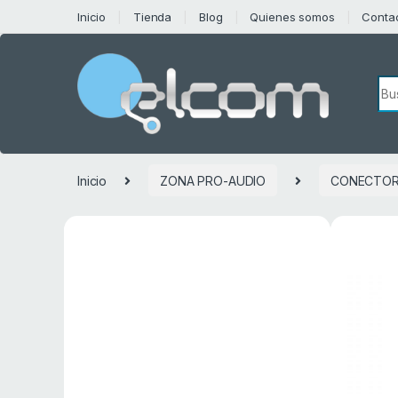
Saltar a la navegación
Saltar al contenido
Inicio
Tienda
Blog
Quienes somos
Conta
Bú
Inicio
ZONA PRO-AUDIO
CONECTOR