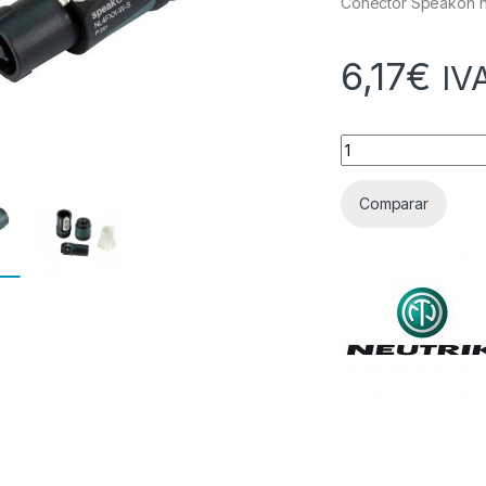
Conector Speakon h
6,17
€
IV
Cantidad
Comparar