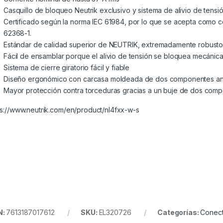
Casquillo de bloqueo Neutrik exclusivo y sistema de alivio de tens
Certificado según la norma IEC 61984, por lo que se acepta como
62368-1.
Estándar de calidad superior de NEUTRIK, extremadamente robusto 
Fácil de ensamblar porque el alivio de tensión se bloquea mecánica
Sistema de cierre giratorio fácil y fiable
Diseño ergonómico con carcasa moldeada de dos componentes anti
Mayor protección contra torceduras gracias a un buje de dos comp
ps://www.neutrik.com/en/product/nl4fxx-w-s
N:
7613187017612
SKU:
EL320726
Categorías:
Conec