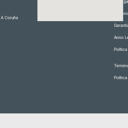
Entreg
Cambio
, A Coruña
Garantí
Aviso L
Polític
Termin
Polític