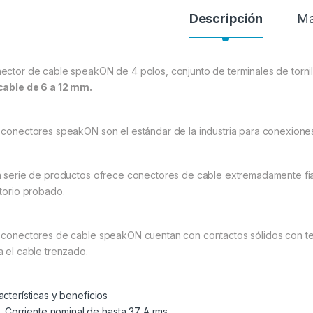
Descripción
Ma
ector de cable speakON de 4 polos, conjunto de terminales de tornillo
cable de 6 a 12 mm.
 conectores speakON son el estándar de la industria para conexione
a serie de productos ofrece conectores de cable extremadamente fi
atorio probado.
 conectores de cable speakON cuentan con contactos sólidos con term
a el cable trenzado.
acterísticas y beneficios
Corriente nominal de hasta 37 A rms