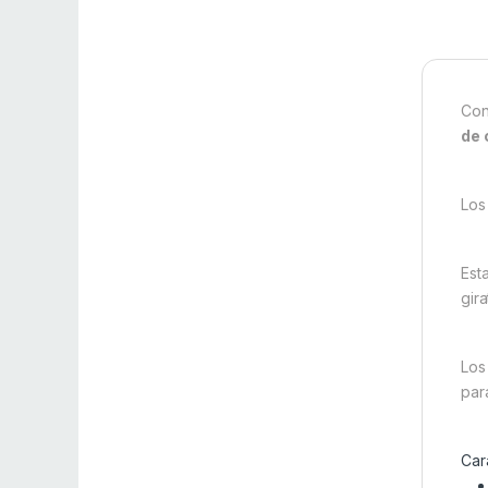
Con
de 
Los
Est
gir
Los
par
Car