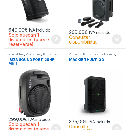
649,00
€
IVA incluido
269,00
€
IVA incluido
Solo quedan 1
Consultar
disponibles (puede
disponibilidad
reservarse)
Portátiles
,
Portátiles
,
Portátiles
Activos
,
Portátiles de batería
,
de batería
,
Portátiles de batería
Portátiles de batería
IBIZA SOUND PORT12UHF-
MACKIE THUMP GO
MKII
299,00
€
IVA incluido
375,00
€
IVA incluido
Solo quedan 1
Consultar
disponibles (puede