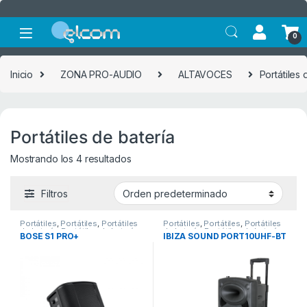
Saltar a la navegación
Saltar al contenido
0
Inicio
ZONA PRO-AUDIO
ALTAVOCES
Portátiles 
Portátiles de batería
Mostrando los 4 resultados
Filtros
Portátiles
,
Portátiles
,
Portátiles
Portátiles
,
Portátiles
,
Portátiles
de batería
,
Portátiles de batería
de batería
,
Portátiles de batería
BOSE S1 PRO+
IBIZA SOUND PORT10UHF-BT