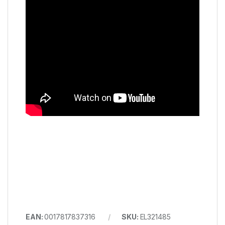
EAN:
0017817837316
SKU:
EL321485