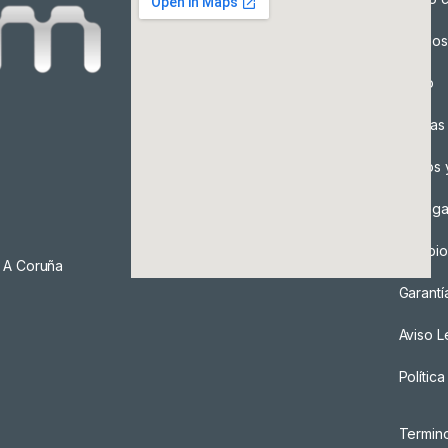
Precios
Envío
Formas
Envíos 
Entreg
Cambio
, A Coruña
Garantí
Aviso L
Polític
Termin