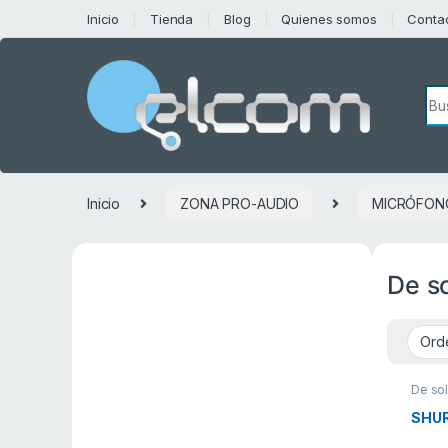
Saltar a la navegación
Saltar al contenido
Inicio
Tienda
Blog
Quienes somos
Conta
Bú
Inicio
ZONA PRO-AUDIO
MICRÓFON
De s
De so
SHUR