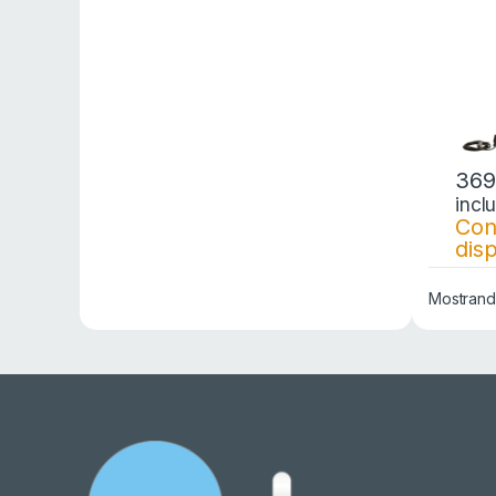
369
incl
Con
disp
Mostrando