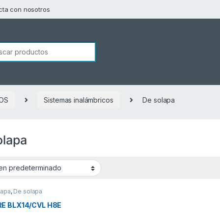
cta con nosotros
squeda de:
OS
Sistemas inalámbricos
De solapa
olapa
lapa
,
De solapa
E BLX14/CVL H8E