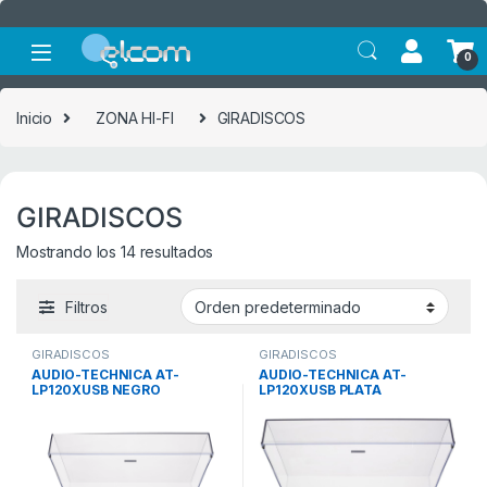
Saltar a la navegación
Saltar al contenido
0
Inicio
ZONA HI-FI
GIRADISCOS
GIRADISCOS
Mostrando los 14 resultados
Filtros
GIRADISCOS
GIRADISCOS
AUDIO-TECHNICA AT-
AUDIO-TECHNICA AT-
LP120XUSB NEGRO
LP120XUSB PLATA