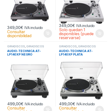
349,00
€
IVA incluido
349,00
€
IVA incluido
Solo quedan 1
Consultar
disponibles (puede
disponibilidad
reservarse)
GIRADISCOS
,
GIRADISCOS
GIRADISCOS
,
GIRADISCOS
AUDIO-TECHNICA AT-
AUDIO-TECHNICA AT-
LP140XP NEGRO
LP140XP PLATA
499,00
€
499,00
€
IVA incluido
IVA incluido
Consultar
Consultar