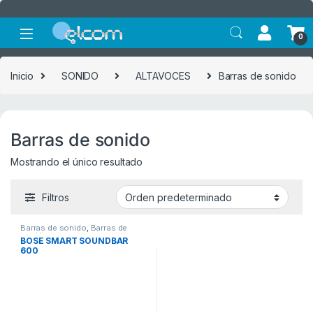
Saltar a la navegación
Saltar al contenido
0
Inicio
SONIDO
ALTAVOCES
Barras de sonido
Barras de sonido
Mostrando el único resultado
Filtros
Barras de sonido
,
Barras de
sonido
BOSE SMART SOUNDBAR
600