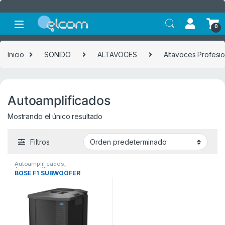
Saltar a la navegación
Saltar al contenido
0
Inicio
SONIDO
ALTAVOCES
Altavoces Profesi
Autoamplificados
Mostrando el único resultado
Filtros
Autoamplificados
,
Autoamplificados
BOSE F1 SUBWOOFER