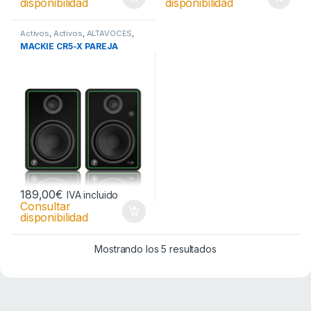
disponibilidad
disponibilidad
Activos
,
Activos
,
ALTAVOCES
,
Altavoces PC
,
Monitores
MACKIE CR5-X PAREJA
Multimedia
189,00
€
IVA incluido
Consultar
disponibilidad
Mostrando los 5 resultados