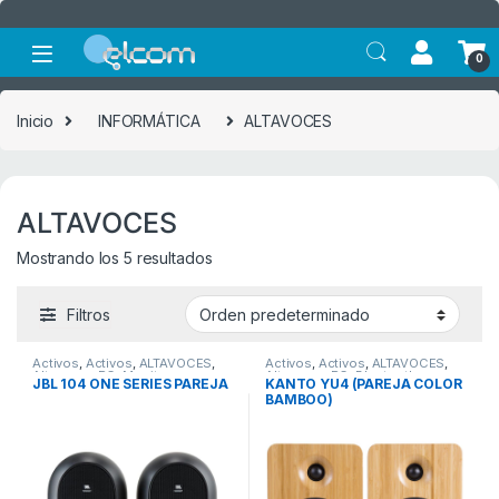
Saltar a la navegación
Saltar al contenido
0
Inicio
INFORMÁTICA
ALTAVOCES
ALTAVOCES
Mostrando los 5 resultados
Filtros
Activos
,
Activos
,
ALTAVOCES
,
Activos
,
Activos
,
ALTAVOCES
,
Altavoces PC
,
Monitores
Altavoces PC
,
Bluetooth
,
JBL 104 ONE SERIES PAREJA
KANTO YU4 (PAREJA COLOR
Multimedia
Monitores Multimedia
BAMBOO)