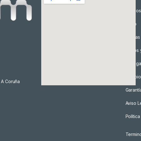
Precios
Envío
Formas
Envíos 
Entreg
Cambio
, A Coruña
Garantí
Aviso L
Polític
Termin