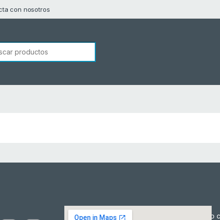
cta con nosotros
squeda de:
Cómo c