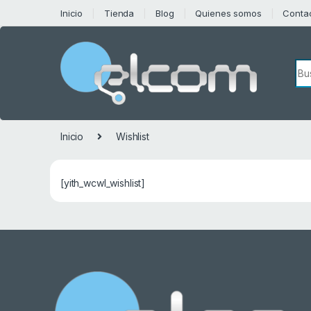
Saltar a la navegación
Saltar al contenido
Inicio
Tienda
Blog
Quienes somos
Conta
Bú
Inicio
Wishlist
[yith_wcwl_wishlist]