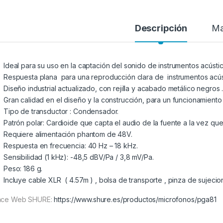
Descripción
Ma
Ideal para su uso en la captación del sonido de instrumentos acústic
Respuesta plana para una reproducción clara de instrumentos acús
Diseño industrial actualizado, con rejilla y acabado metálico negros 
Gran calidad en el diseño y la construcción, para un funcionamient
Tipo de transductor : Condensador.
Patrón polar: Cardioide que capta el audio de la fuente a la vez qu
Requiere alimentación phantom de 48V.
Respuesta en frecuencia: 40 Hz – 18 kHz.
Sensibilidad (1 kHz): -48,5 dBV/Pa / 3,8 mV/Pa.
Peso: 186 g.
Incluye cable XLR ( 4.57m ) , bolsa de transporte , pinza de sujecio
ace Web SHURE:
https://www.shure.es/productos/microfonos/pga81