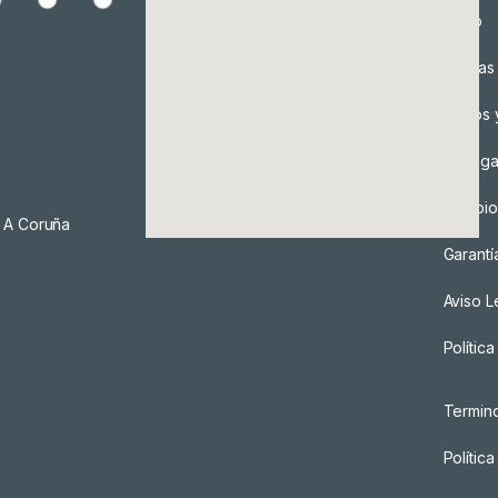
Envío
Formas
Envíos 
Entreg
Cambio
, A Coruña
Garantí
Aviso L
Polític
Termin
Polític