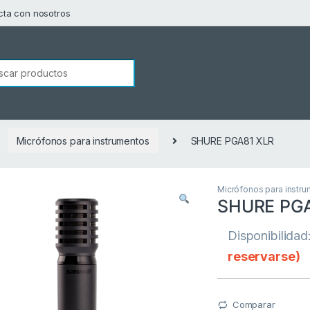
cta con nosotros
squeda de:
Micrófonos para instrumentos
SHURE PGA81 XLR
Micrófonos para instr
SHURE PGA
Disponibilidad
reservarse)
Comparar