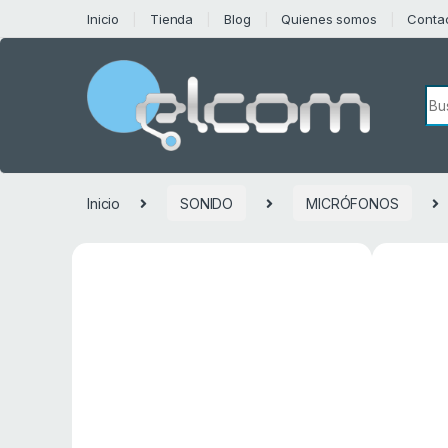
Saltar a la navegación
Saltar al contenido
Inicio
Tienda
Blog
Quienes somos
Conta
Bú
Inicio
SONIDO
MICRÓFONOS