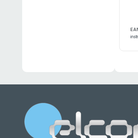
EA
ins