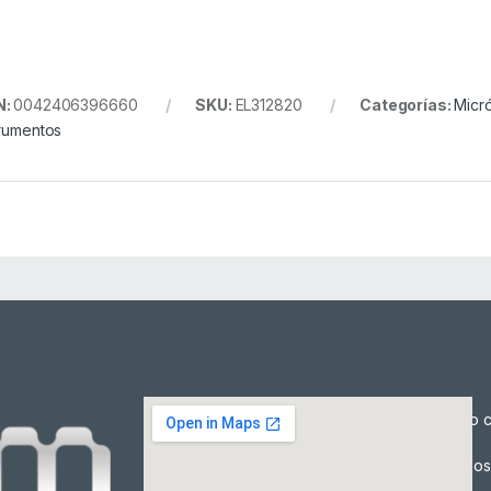
N:
0042406396660
SKU:
EL312820
Categorías:
Micr
trumentos
Cómo c
Precios