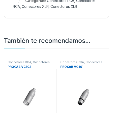
Categorías:
Conectores RCA
,
Conectores
RCA
,
Conectores XLR
,
Conectores XLR
También te recomendamos…
Conectores RCA
,
Conectores
Conectores RCA
,
Conectores
RCA
,
Conectores XLR
,
RCA
,
Conectores XLR
,
PROCAB VC102
PROCAB VC101
Conectores XLR
Conectores XLR