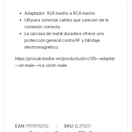
Adaptador XLR macho a RCA macho.
Util para conectar cables que carecen de la
conexión correcta.
La carcasa de metal duradera ofrece una
protección general contra RF y blindaje
electromagnético.
https://procab.be/be-en/products/d/vc135—adapter
—xlr-male—rca-cinch-male
EAN:
1111113112012
SKU:
EL311201