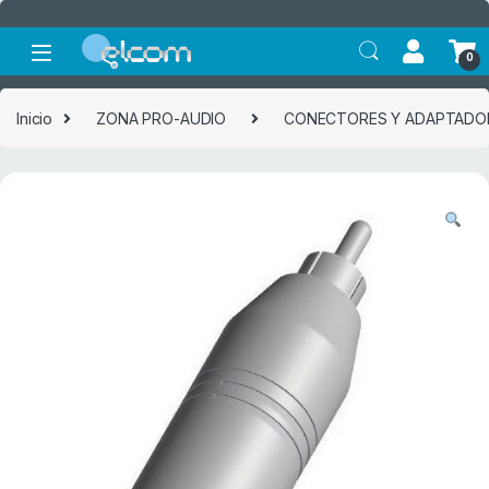
Saltar a la navegación
Saltar al contenido
0
Inicio
ZONA PRO-AUDIO
CONECTORES Y ADAPTADO