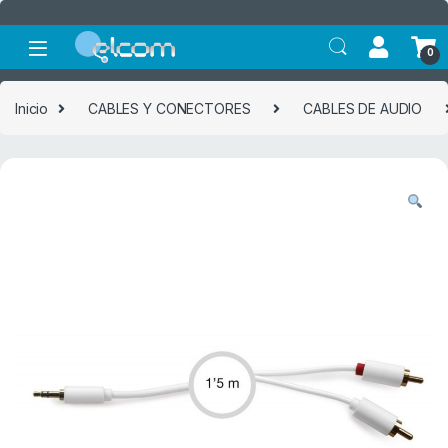
Saltar a la navegación
Saltar al contenido
0
Inicio
CABLES Y CONECTORES
CABLES DE AUDIO