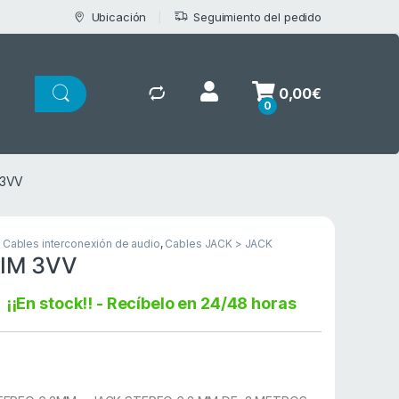
Ubicación
Seguimiento del pedido
0,00
€
0
 3VV
,
Cables interconexión de audio
,
Cables JACK > JACK
IM 3VV
:
¡¡En stock!! - Recíbelo en 24/48 horas