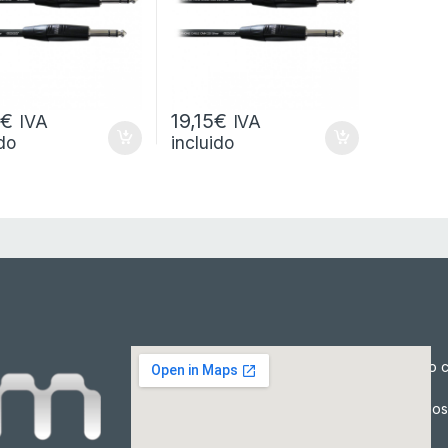
2
€
19,15
€
IVA
IVA
ido
incluido
Cómo c
Precios