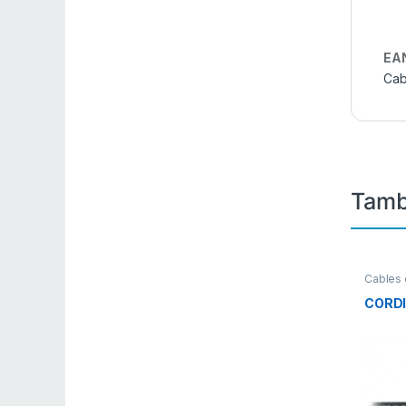
EA
Cab
Tamb
Cables 
interco
JACK >
CORDI