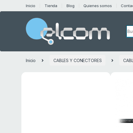
Saltar a la navegación
Saltar al contenido
Inicio
Tienda
Blog
Quienes somos
Conta
Bú
Inicio
CABLES Y CONECTORES
CABL