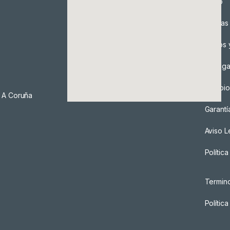
Envío
Formas
Envíos 
Entreg
Cambio
, A Coruña
Garantí
Aviso L
Polític
Termin
Polític