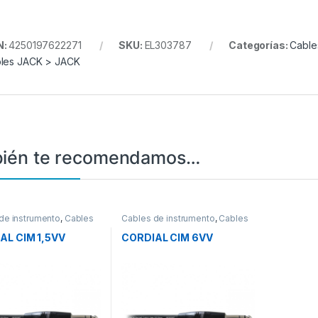
N:
4250197622271
SKU:
EL303787
Categorías:
Cable
les JACK > JACK
ién te recomendamos…
de instrumento
,
Cables
Cables de instrumento
,
Cables
nexión de audio
,
Cables
interconexión de audio
,
Cables
 JACK
JACK > JACK
AL CIM 1,5VV
CORDIAL CIM 6VV