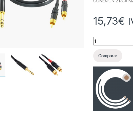
CONEXION 2 RCA MA
15,73
€
I
Cantidad
Comparar