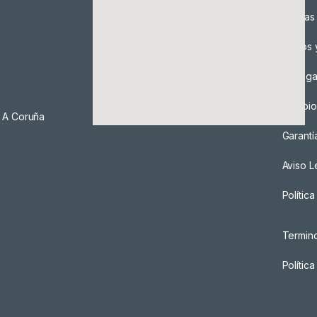
Formas
Envíos 
Entreg
Cambio
, A Coruña
Garantí
Aviso L
Polític
Termin
Polític