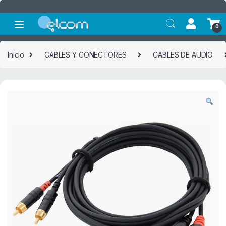
Saltar a la navegación
Saltar al contenido
0
Inicio
CABLES Y CONECTORES
CABLES DE AUDIO