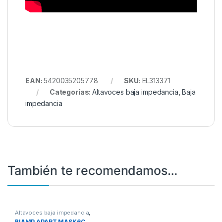
EAN:
5420035205778
SKU:
EL313371
Categorías:
Altavoces baja impedancia
,
Baja
impedancia
También te recomendamos…
Altavoces baja impedancia
,
Baja impedancia
BIAMP APART MASK6C