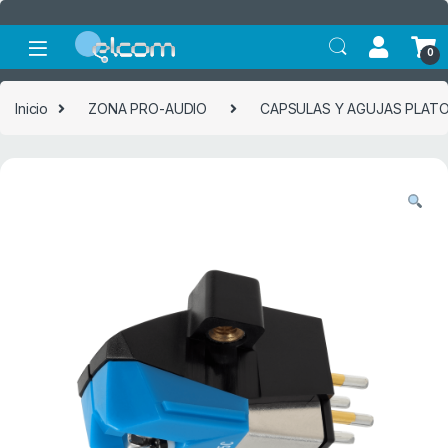
Saltar a la navegación
Saltar al contenido
0
Inicio
ZONA PRO-AUDIO
CAPSULAS Y AGUJAS PLAT