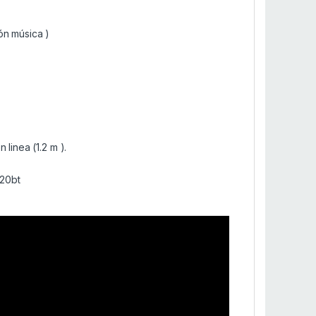
ón música )
linea (1.2 m ).
220bt