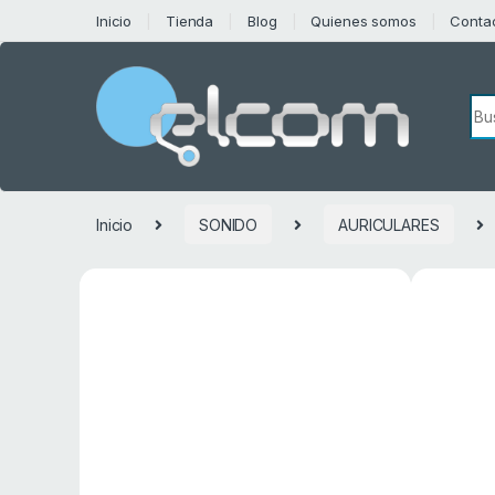
Saltar a la navegación
Saltar al contenido
Inicio
Tienda
Blog
Quienes somos
Conta
Bú
Inicio
SONIDO
AURICULARES