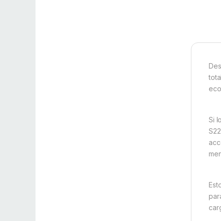
Des
tot
eco
Si 
S22
acc
men
Est
par
carg