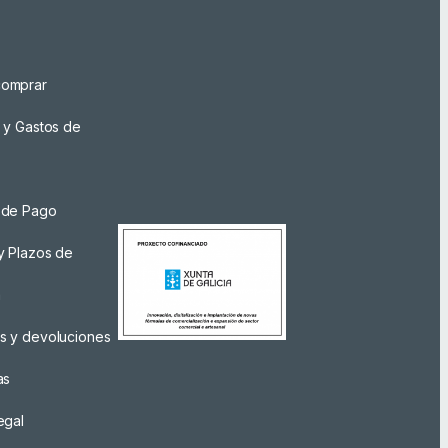
omprar
 y Gastos de
 de Pago
y Plazos de
a
s y devoluciones
as
egal