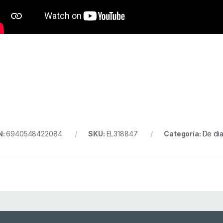
N:
6940548422084
SKU:
EL318847
Categoría:
De di