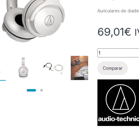
Auriculares de diad
69,01
€
I
Cantidad
Comparar