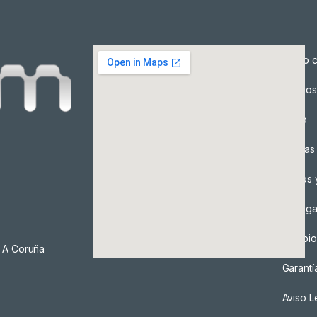
Cómo c
Precios
Envío
Formas
Envíos 
Entreg
Cambio
, A Coruña
Garantí
Aviso L