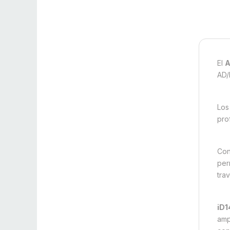
El
A
AD/
Los
pro
Con
per
trav
iD1
amp