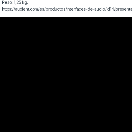
Peso: 1,25 kg.
https://audient.com/es/productos/interfaces-de-audio/id14/present