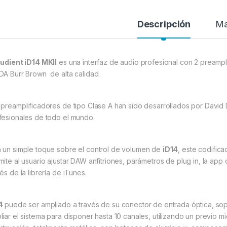
Descripción
Ma
udient iD14 MKII
es una interfaz de audio profesional con 2 preamp
DA Burr Brown de alta calidad.
 preamplificadores de tipo Clase A han sido desarrollados por David 
fesionales de todo el mundo.
 un simple toque sobre el control de volumen de
iD14
, este codific
mite al usuario ajustar DAW anfitriones, parámetros de plug in, la app 
és de la librería de iTunes.
4
puede ser ampliado a través de su conector de entrada óptica, so
liar el sistema para disponer hasta 10 canales, utilizando un previo