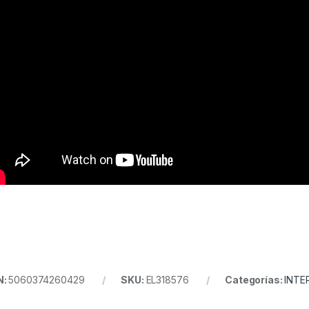
N:
5060374260429
SKU:
EL318576
Categorías:
INTE