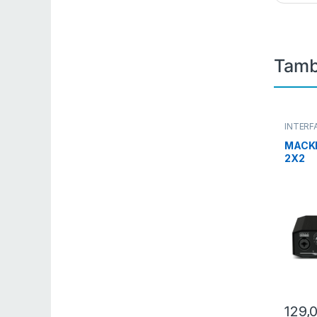
Tamb
INTERF
INTERF
MACK
2X2
129,