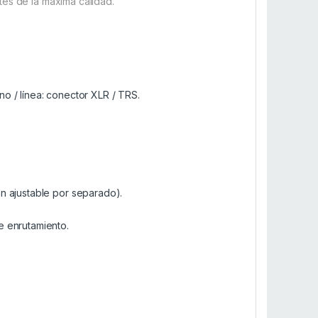
es de la máxima calidad.
o / línea: conector XLR / TRS.
n ajustable por separado).
e enrutamiento.