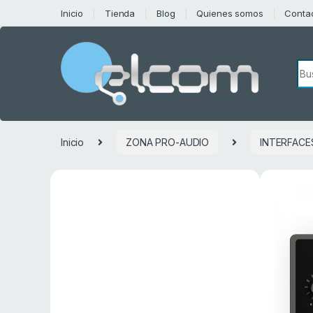
Saltar a la navegación
Saltar al contenido
Inicio
Tienda
Blog
Quienes somos
Conta
Bú
Inicio
ZONA PRO-AUDIO
INTERFACE