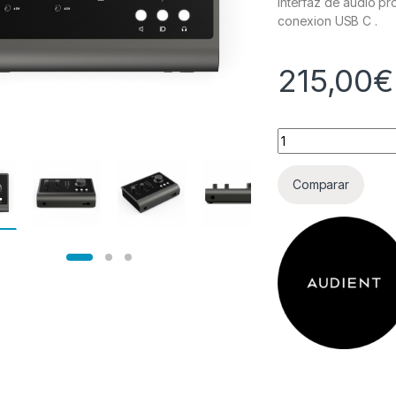
Interfaz de audio pr
conexion USB C .
215,00
€
Cantidad
Comparar