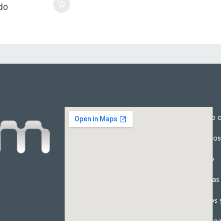
ido
Cómo c
Precios
Envío
Formas
Envíos 
Entreg