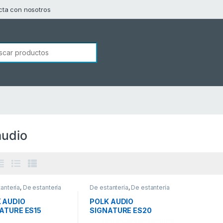
cta con nosotros
squeda de:
audio
antería
,
De estantería
De estantería
,
De estantería
 AUDIO
POLK AUDIO
ATURE ES15
SIGNATURE ES20
EJA COLOR
(PAREJA COLOR