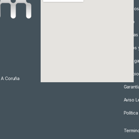
Precios
Envío
Formas
Envíos 
Entreg
Cambio
, A Coruña
Garantí
Aviso L
Polític
Termin