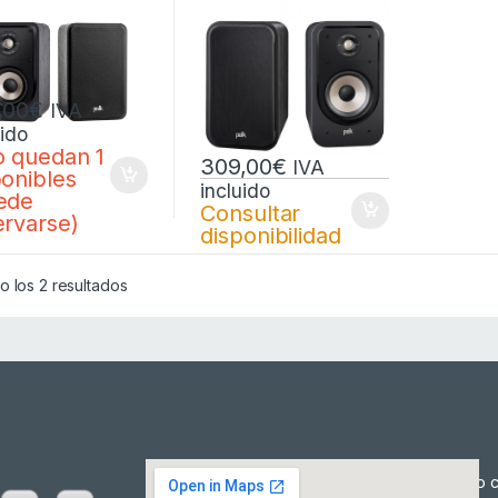
RO)
NEGRO)
,00
€
IVA
uido
o quedan 1
309,00
€
IVA
ponibles
incluido
ede
Consultar
ervarse)
disponibilidad
 los 2 resultados
Cómo c