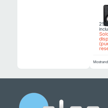
NEG
259
incl
Sol
dis
(pu
res
Mostrando