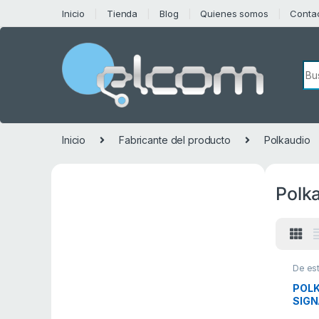
Saltar a la navegación
Saltar al contenido
Inicio
Tienda
Blog
Quienes somos
Conta
Bú
Inicio
Fabricante del producto
Polkaudio
Polk
De est
POLK
SIGN
(PAR