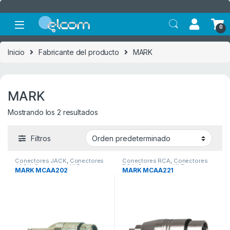
Saltar a la navegación
Saltar al contenido
0
Inicio
Fabricante del producto
MARK
MARK
Mostrando los 2 resultados
Filtros
Conectores JACK
,
Conectores
Conectores RCA
,
Conectores
JACK
,
Conectores XLR
,
RCA
,
Conectores XLR
,
MARK MCAA202
MARK MCAA221
Conectores XLR
Conectores XLR