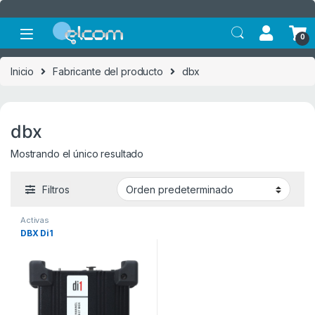
Saltar a la navegación
Saltar al contenido
0
Inicio
Fabricante del producto
dbx
dbx
Mostrando el único resultado
Filtros
Activas
DBX Di1