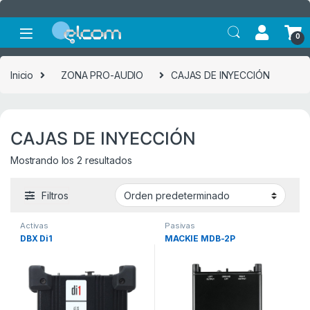
Saltar a la navegación
Saltar al contenido
0
Inicio
ZONA PRO-AUDIO
CAJAS DE INYECCIÓN
CAJAS DE INYECCIÓN
Mostrando los 2 resultados
Filtros
Activas
Pasivas
DBX Di1
MACKIE MDB-2P