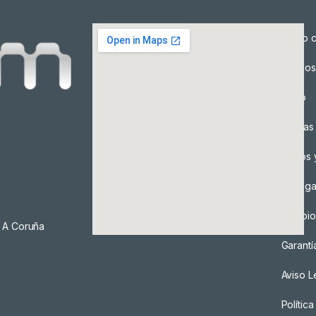
Cómo c
Precios
Envío
Formas
Envíos 
Entreg
Cambio
, A Coruña
Garantí
Aviso L
Polític