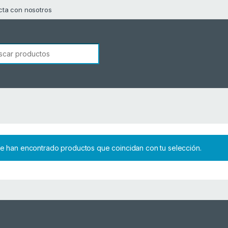
cta con nosotros
squeda de:
e han encontrado productos que coincidan con tu selección.