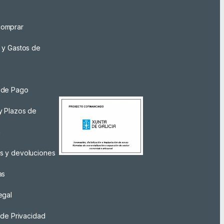
omprar
 y Gastos de
 de Pago
y Plazos de
a
s y devoluciones
as
egal
a de Privacidad