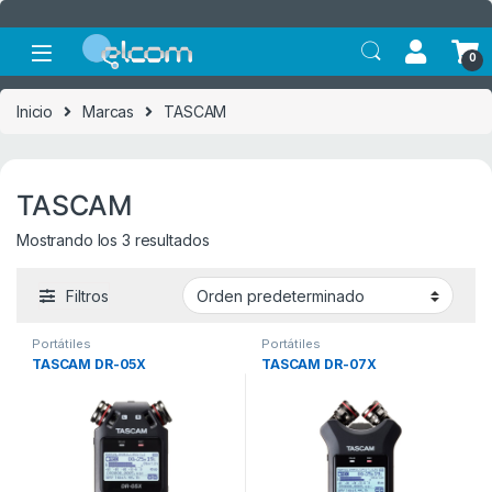
Saltar a la navegación
Saltar al contenido
0
Inicio
Marcas
TASCAM
TASCAM
Mostrando los 3 resultados
Filtros
Portátiles
Portátiles
TASCAM DR-05X
TASCAM DR-07X